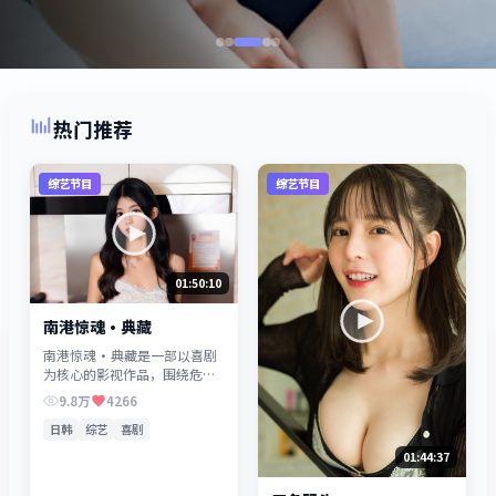
热门推荐
综艺节目
综艺节目
01:50:10
南港惊魂·典藏
南港惊魂·典藏是一部以喜剧
为核心的影视作品，围绕危
机、反转与人物成长展开，整
9.8万
4266
体节奏紧凑，值得推荐观看。
日韩
综艺
喜剧
01:44:37