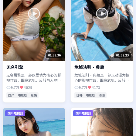
01:58:36
01:32:23
无名引擎
危城法则·典藏
无名引擎是一部以爱情为核心的影
危城法则·典藏是一部以动漫为核
视作品，围绕危机、反转与人物成
心的影视作品，围绕危机、反转与
长展开，整体节奏紧凑，值得推荐
人物成长展开，整体节奏紧凑，值
9.7万
4029
9.7万
4173
观看。
得推荐观看。
国产
电视剧
爱情
日韩
电视剧
动漫
国产电视剧
国产电视剧