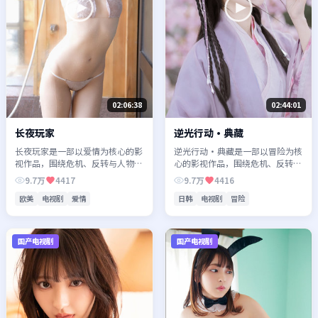
02:06:38
02:44:01
长夜玩家
逆光行动·典藏
长夜玩家是一部以爱情为核心的影
逆光行动·典藏是一部以冒险为核
视作品，围绕危机、反转与人物成
心的影视作品，围绕危机、反转与
长展开，整体节奏紧凑，值得推荐
人物成长展开，整体节奏紧凑，值
9.7万
4417
9.7万
4416
观看。
得推荐观看。
欧美
电视剧
爱情
日韩
电视剧
冒险
国产电视剧
国产电视剧