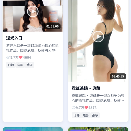
01:31:00
逆光入口
逆光入口是一部以动漫为核心的影
视作品，围绕危机、反转与人物成
长展开，整体节奏紧凑，值得推荐
9.7万
4604
观看。
日韩
电影
动漫
02:45:55
霓虹追踪·典藏
霓虹追踪·典藏是一部以战争为核
心的影视作品，围绕危机、反转与
人物成长展开，整体节奏紧凑，值
9.7万
4378
得推荐观看。
日韩
电影
战争