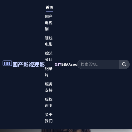
首页
国产
电视
剧
院线
电影
综艺
节目
国产影视观影
合作
BBAAseo
纪录
片
服务
支持
版权
声明
关于
我们