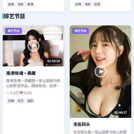
日韩
电影
犯罪
欧美
电影
爱情
综艺节目
综艺节目
综艺节目
01:50:10
南港惊魂·典藏
南港惊魂·典藏是一部以喜剧为核
心的影视作品，围绕危机、反转与
人物成长展开，整体节奏紧凑，值
9.8万
4266
得推荐观看。
日韩
综艺
喜剧
01:44:37
无名码头
无名码头是一部以战争为核心的影