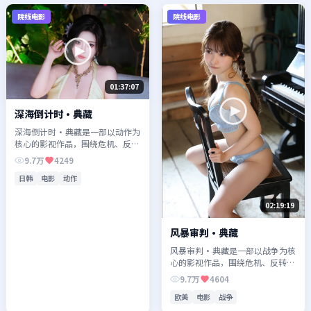
院线电影
院线电影
01:37:07
深海倒计时·典藏
深海倒计时·典藏是一部以动作为
核心的影视作品，围绕危机、反转
与人物成长展开，整体节奏紧凑，
9.7万
4249
值得推荐观看。
日韩
电影
动作
02:19:19
风暴审判·典藏
风暴审判·典藏是一部以战争为核
心的影视作品，围绕危机、反转与
人物成长展开，整体节奏紧凑，值
9.7万
4604
得推荐观看。
欧美
电影
战争