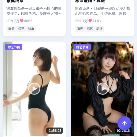
银翼终章
寒锋证词·典藏
银翼终章是一部以战争为核心的影
寒锋证词·典藏是一部以动漫为核
视作品，围绕危机、反转与人物成
心的影视作品，围绕危机、反转与
长展开，整体节奏紧凑，值得推荐
人物成长展开，整体节奏紧凑，值
9.7万
4066
9.7万
4183
观看。
得推荐观看。
欧美
综艺
战争
国产
综艺
动漫
综艺节目
综艺节目
01:58:05
02:29:18